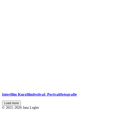
Interfilm Kurzfilmfestival: Portraitfotografie
Load more
© 2021–2026 Jana Legler