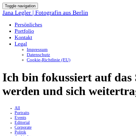
Toggle navigation
Jana Legler | Fotografin aus Berlin
Persönliches
Portfolio
Kontakt
Legal
Impressum
Datenschutz
Cookie-Richtlinie (EU)
Ich bin fokussiert auf das
werden und sich weitertra
All
Portraits
Events
Editorial
Corporate
Politik